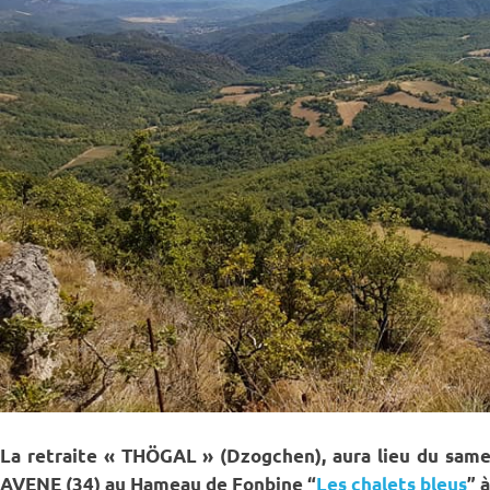
La retraite « THÖGAL » (Dzogchen), aura lieu du same
AVENE (34) au Hameau de Fonbine “
Les chalets bleus
” 