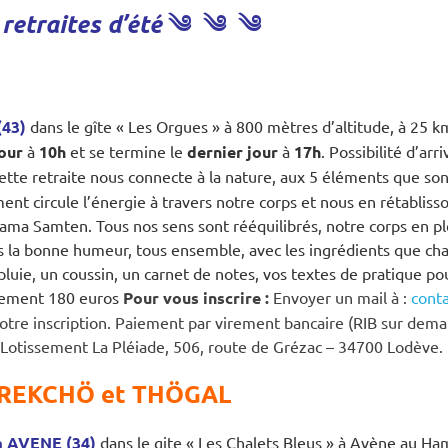
༄
༄
༄
 retraites d’été
(43)
dans le gîte « Les Orgues » à 800 mètres d’altitude, à 25 k
jour
à
10h
et se termine le
dernier jour
à
17h
. Possibilité d’arr
ette retraite nous connecte à la nature, aux 5 éléments que sont l
 circule l’énergie à travers notre corps et nous en rétablisson
 Lama Samten. Tous nos sens sont rééquilibrés, notre corps en 
s la bonne humeur, tous ensemble, avec les ingrédients que cha
uie, un coussin, un carnet de notes, vos textes de pratique pou
ement 180 euros
Pour vous inscrire :
Envoyer un mail à :
conta
re inscription. Paiement par virement bancaire (RIB sur deman
4, Lotissement La Pléiade, 506, route de Grézac – 34700 Lodève
TREKCHÖ et THÖGAL
à AVENE (34)
dans le gite « Les Chalets Bleus » à Avène au H