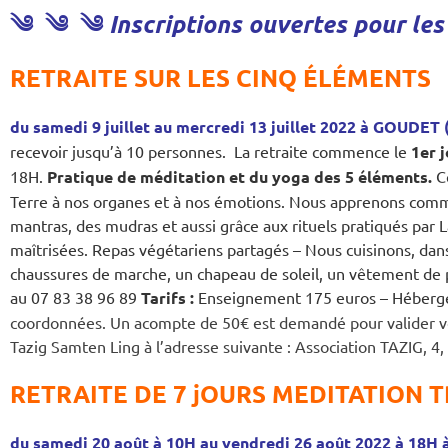
༄
༄
༄
Inscriptions ouvertes pour les
RETRAITE SUR LES CINQ ÉLÉMENTS
du samedi 9 juillet au mercredi 13 juillet 2022 à GOUDET 
recevoir jusqu’à 10 personnes. La retraite commence le
1er 
18H.
Pratique de méditation et du yoga des 5 éléments.
C
Terre à nos organes et à nos émotions. Nous apprenons comment
mantras, des mudras et aussi grâce aux rituels pratiqués par
maîtrisées.
Repas végétariens partagés – Nous cuisinons, dan
chaussures de marche, un chapeau de soleil, un vêtement de pl
au 07 83 38 96 89
Tarifs :
Enseignement 175 euros – Héberg
coordonnées. Un acompte de 50€ est demandé pour valider vot
Tazig Samten Ling à l’adresse suivante : Association TAZIG, 
RETRAITE DE 7 jOURS MEDITATION 
du samedi 20 août à 10H au vendredi 26 août 2022 à 18H