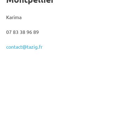
Karima
07 83 38 96 89
contact@tazig.fr
ADHESION 2025 - 2026
valable du 1er septembre 2025 au 31 août 2026