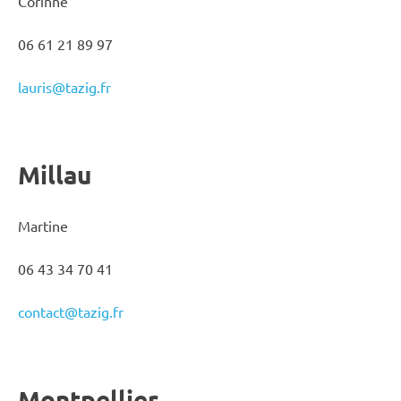
Corinne
06 61 21 89 97
lauris@tazig.fr
Millau
Martine
06 43 34 70 41
contact@tazig.fr
Montpellier