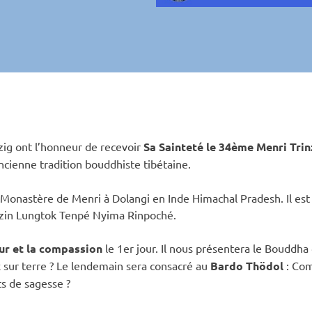
ig ont l’honneur de recevoir
Sa Sainteté le 34ème Menri Tri
 ancienne tradition bouddhiste tibétaine.
Monastère de Menri à Dolangi en Inde Himachal Pradesh. Il est 
nzin Lungtok Tenpé Nyima Rinpoché.
r et la compassion
le 1er jour. Il nous présentera le Bouddh
 sur terre ? Le lendemain sera consacré au
Bardo Thödol
: Co
s de sagesse ?