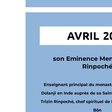
AVRIL 2
son Eminence Men
Rinpoch
Enseignant principal du monast
Dolanji en Inde auprès de sa Sai
Trizin Rinpoché, chef spirituel d
Bön