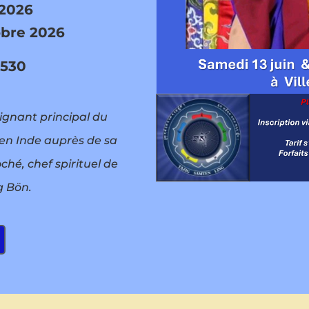
 2026
obre 2026
4530
ignant principal du
en Inde auprès de sa
ché, chef spirituel de
g Bön.