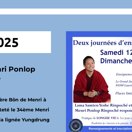
025
ri Ponlop
é
ère Bön de Menri à
nteté le 34ème Menri
e la lignée Yungdrung