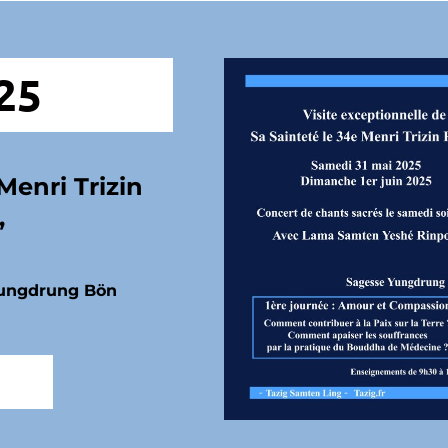
25
Menri Trizin
,
 Yungdrung Bön