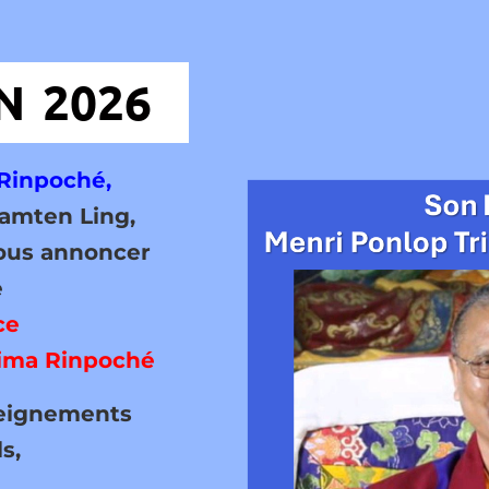
N 2026
Rinpoché
,
Samten Ling,
vous annoncer
e
ce
yima Rinpoché
seignements
s,