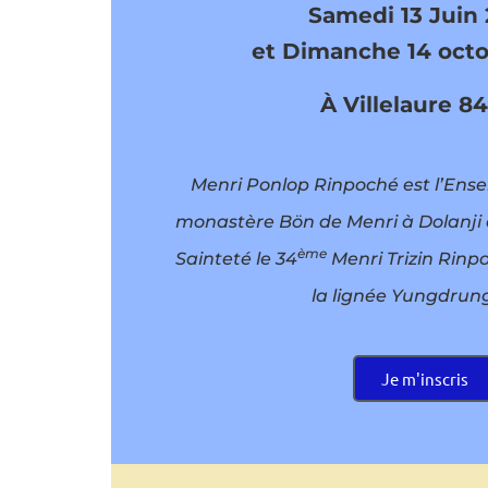
Samedi 13 Juin
et Dimanche 14 oct
À
Villelaure 8
Menri Ponlop Rinpoché est l’Ense
monastère Bön de Menri à Dolanji 
ème
Sainteté le 34
Menri Trizin Rinpo
la lignée Yungdrun
Je m'inscris