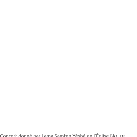
Notre
Concert donné par Lama Samten Yéshé en l’Église