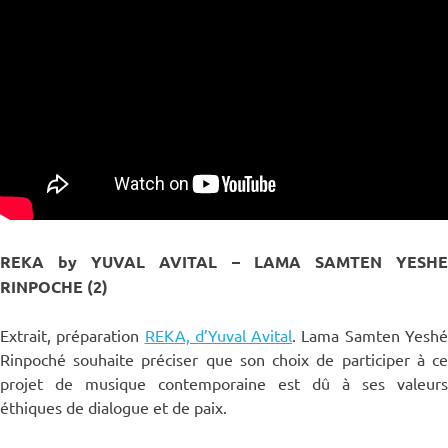
REKA by YUVAL AVITAL – LAMA SAMTEN YESHE
RINPOCHE (2)
Extrait, préparation
REKA, d’Yuval Avital
. Lama Samten Yesh
Rinpoché souhaite préciser que son choix de participer à ce
projet de musique contemporaine est dû à ses valeurs
éthiques de dialogue et de paix.