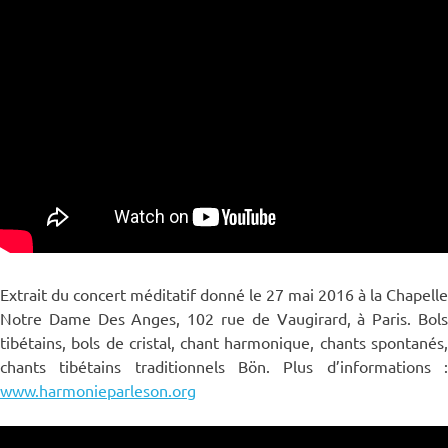
Extrait du concert méditatif donné le 27 mai 2016 à la Chapelle
Notre Dame Des Anges, 102 rue de Vaugirard, à Paris. Bols
tibétains, bols de cristal, chant harmonique, chants spontanés,
chants tibétains traditionnels Bön. Plus d’informations :
www.harmonieparleson.org