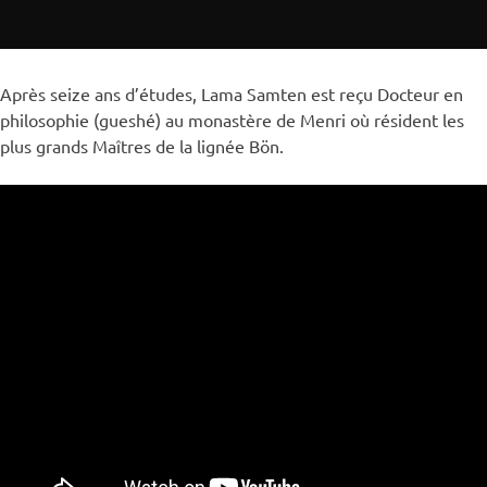
Après seize ans d’études, Lama Samten est reçu Docteur en
philosophie (gueshé) au monastère de Menri où résident les
plus grands Maîtres de la lignée Bön.