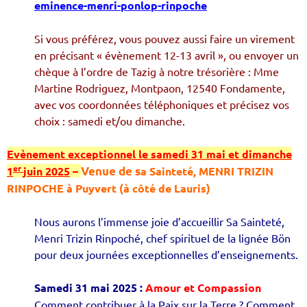
eminence-menri-ponlop-rinpoche
Si vous préférez, vous pouvez aussi faire un virement
en précisant « évènement 12-13 avril », ou envoyer un
chèque à l’ordre de Tazig à notre trésorière : Mme
Martine Rodriguez, Montpaon, 12540 Fondamente,
avec vos coordonnées téléphoniques et précisez vos
choix : samedi et/ou dimanche.
Evènement exceptionnel le samedi 31 mai et dimanche
er
1
juin 2025
–
V
enue de s
a Sainteté, MENRI TRIZIN
RINPOCHE à Puyvert (à côté de Lauris)
Nous aurons l’immense joie d’accueillir Sa Sainteté,
Menri Trizin Rinpoché, chef spirituel de la lignée Bön
pour deux journées exceptionnelles d’enseignements.
Samedi 31 mai 2025 :
Amour et Compassion
Comment contribuer à la Paix sur la Terre ? Comment