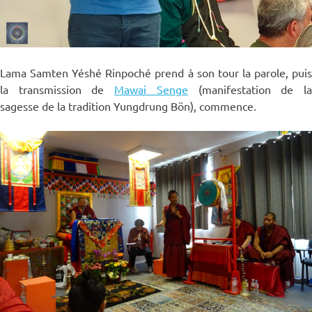
Lama Samten Yéshé Rinpoché prend à son tour la parole, puis
la transmission de
Mawai Senge
(manifestation de l
sagesse de la tradition Yungdrung Bön), commence.