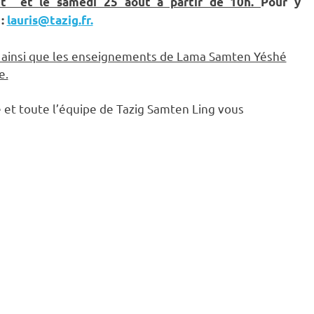
let et le samedi 25 août à partir de 10h.
Pour y
 :
lauris
@
tazig
.
fr.
n ainsi que les enseignements de Lama Samten Yéshé
e.
t toute l’équipe de Tazig Samten Ling vous