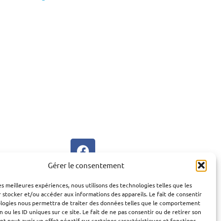
Gérer le consentement
les meilleures expériences, nous utilisons des technologies telles que les
 stocker et/ou accéder aux informations des appareils. Le fait de consentir
ologies nous permettra de traiter des données telles que le comportement
n ou les ID uniques sur ce site. Le fait de ne pas consentir ou de retirer son
 peut avoir un effet négatif sur certaines caractéristiques et fonctions.