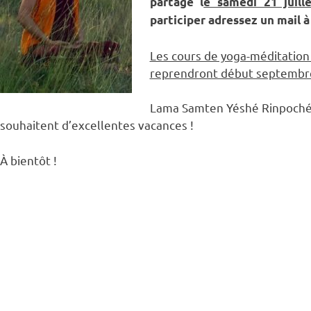
partagé l
e samedi 21 juil
participer adressez un mail à
Les cours de yoga-méditatio
reprendront début septembr
Lama Samten Yéshé Rinpoché e
souhaitent d’excellentes vacances !
À bientôt !