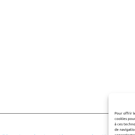
Pour offrir 
cookies pour
à ces techn
de navigatio
consentement