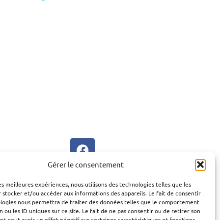
Gérer le consentement
les meilleures expériences, nous utilisons des technologies telles que les
 stocker et/ou accéder aux informations des appareils. Le fait de consentir
ologies nous permettra de traiter des données telles que le comportement
n ou les ID uniques sur ce site. Le fait de ne pas consentir ou de retirer son
 peut avoir un effet négatif sur certaines caractéristiques et fonctions.