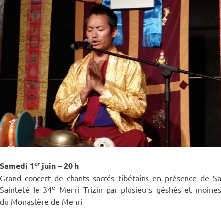
er
Samedi 1
juin – 20 h
Grand concert de chants sacrés tibétains en présence de Sa
e
Sainteté le 34
Menri Trizin par plusieurs géshés et moine
du Monastère de Menri