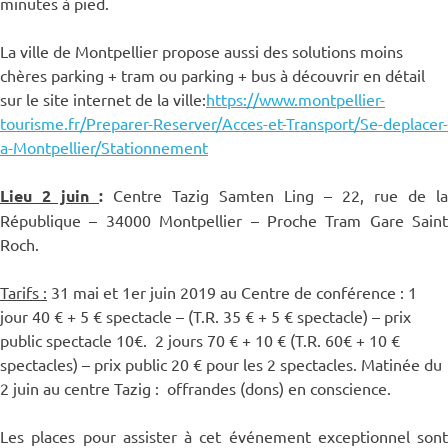
minutes à pied.
La ville de Montpellier propose aussi des solutions moins
chères parking + tram ou parking + bus à découvrir en détail
sur le site internet de la ville:
https://
www.montpellier-
tourisme.fr
/Preparer-Reserver/
Acces-et-Transport/
Se-deplacer-
a-Montpellier/
Stationnement
Lieu 2 juin
:
Centre Tazig Samten Ling – 22, rue de la
République – 34000 Montpellier – Proche Tram Gare Saint
Roch.
Tarifs :
31 mai et 1er juin 2019 au Centre de conférence : 1
jour 40 € + 5 € spectacle – (T.R. 35 € + 5 € spectacle) – prix
public spectacle 10€. 2 jours 70 € + 10 € (T.R. 60€ + 10 €
spectacles) – prix public 20 € pour les 2 spectacles. Matinée du
2 juin au centre Tazig : offrandes (dons) en conscience.
Les places pour assister à cet événement exceptionnel sont